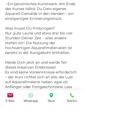
- Ein persönliches Kunstwerk: Am Ende
des Kurses hältst Du Dein eigenes
Aquarell-Gemälde in den Händen – ein
einzigartiges Erinnerungsstück.
Was musst Du mitbringen?
Nur gute Laune und etwa drei bis vier
Stunden Deiner Zeit – alles andere
stellen wir! Die Nutzung der
hochwertigen Aquarellmaterialien ist
bereits in der Kursgebühr enthalten.
Melde Dich jetzt an und werde Teil
dieses kreativen Erlebnisses!
Es sind keine Vorkenntnisse erforderlich
– der Kurs richtet sich an alle, die Lust
auf Aquarellmalerei haben, egal ob
Anfänger oder Fortgeschrittene. Lass
Deiner Kreativität freien Lauf und
erlebe, wie Farben auf dem Papier
E-Mail
Whatsapp
Store
Telefon
lebendig werden!
Für einen optimalen Ablauf mit