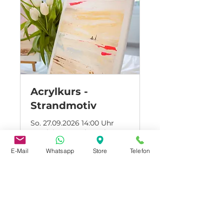
Acrylkurs -
Strandmotiv
So. 27.09.2026 14:00 Uhr
Kursleitung: Imke Hahn
(@hahn.ueber.bord)
E-Mail
Whatsapp
Store
Telefon
Mehr Informationen
Beginnt: 27. Sept.
69,99
69,99 €
Euro