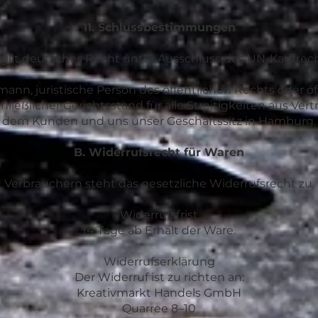
11. Schlussbestimmungen
 gilt deutsches Recht unter Ausschluss des UN-Kaufrech
ann, juristische Person des öffentlichen Rechts oder öf
ließlicher Gerichtsstand für alle Streitigkeiten aus Ver
dem Kunden und uns unser Geschäftssitz in Hamburg.
B. Widerrufsrecht für Waren
Verbrauchern steht das gesetzliche Widerrufsrecht zu.
Widerrufsfrist
14 Tage ab Erhalt der Ware.
Widerrufserklärung
Der Widerruf ist zu richten an:
Kreativmarkt Handels GmbH
Quarree 8–10