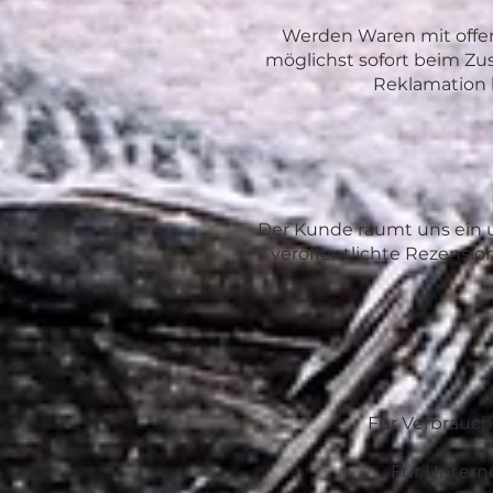
Werden Waren mit offen
möglichst sofort beim Zus
Reklamation 
Der Kunde räumt uns ein u
veröffentlichte Rezens
Für Verbrauch
Für Untern