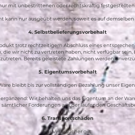
ur mit unbestrittenen oder rechtskräftig festgestellte
t kann nur ausgeübt werden, soweit es auf demselben V
4. Selbstbelieferungsvorbehalt
 Produkt trotz rechtzeitigem Abschluss eines entspreche
 die wir nicht zu vertreten haben, nicht verfügbar sein,
zutreten. Bereits geleistete Zahlungen werden unverzüg
5. Eigentumsvorbehalt
Ware bleibt bis zur vollständigen Bezahlung unser Eige
 ergänzend: Wir behalten uns das Eigentum an der Ware 
sämtlicher Forderungen aus der laufenden Geschäftsb
6. Transportschäden
Für Verbraucher gilt: