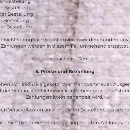
der Bestellung
er Bestellung
 der Bestellung
r Bestellung
der Bestellung
kt nicht verfügbar sein, informieren wir den Kunden unve
Zahlungen werden in diesem Fall umgehend erstattet.
Vertragssprache ist Deutsch.
3. Preise und Bezahlung
stehen sich inklusive gesetzlicher Mehrwertsteuer. Aus
st der Verkauf von Mehrzweckgutscheinen, welche steuer
Zahlungsmitteln behandelt wird.
nen Versandkosten anfallen, die im Bestellprozess ausg
ließlich die im Bestellprozess angezeigten Zahlungsart