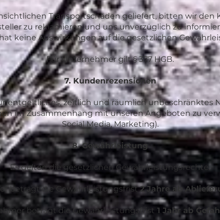
sichtlichen Transportschäden geliefert, bitten wir den
teller zu reklamieren und uns unverzüglich zu informi
hat keine Auswirkungen auf die gesetzlichen Gewährlei
Für Unternehmer gilt § 377 HGB.
7. Kundenrezensionen
nentgeltliches, zeitlich und räumlich unbeschränktes 
ionen im Zusammenhang mit unseren Angeboten zu verwe
Social Media, Marketing).
8. Gewährleistung
Es gelten die gesetzlichen Gewährleistungsrechte.
er beträgt die Gewährleistungsfrist
2 Jahre ab Abliefe
ehmer beträgt die Gewährleistungsfrist
1 Jahr ab Gefa