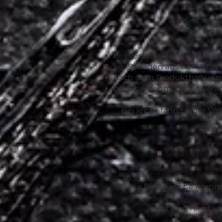
bei Vorsatz oder grober Fah
bei Schäden aus der Verle
nach dem Produkthaftung
bei Übernahme einer Garan
Bei leicht fahrlässiger V
Die Europäische Kommiss
Wir sind nicht v