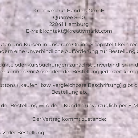
Kreativmarkt Handels GmbH
Quarree 8–10
22041 Hamburg
E-Mail: kontakt@kreativmarkt.com
kten und Kursen in unserem Online-Shop stellt kein re
dern eine unverbindliche Aufforderung zur Bestellung 
ukte oder Kursbuchungen zunächst unverbindlich in 
er können vor Absenden der Bestellung jederzeit korrig
uttons („kaufen“ bzw. vergleichbare Beschriftung) gibt 
Bestellung ab.
der Bestellung wird dem Kunden unverzüglich per E-Mai
Der Vertrag kommt zustande:
uss der Bestellung