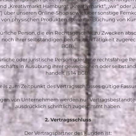
d „Kreativmarkt Hamburg", „Kreativmarkt“, „wir“ oder 
) über unseren Online-Shop sowie über sonstige Fern
rb von physischen Produkten sowie die Buchung von Kur
türliche Person, die ein Rechtsgeschäft zu Zwecken abs
 noch ihrer selbständigen beruflichen Tätigkeit zugere
BGB).
liche oder juristische Person oder eine rechtsfähige Pe
schäfts in Ausübung ihrer gewerblichen oder selbständi
handelt (§ 14 BGB).
eweils zum Zeitpunkt des Vertragsschlusses gültige Fassu
n von Unternehmern werden nur Vertragsbestandteil,
ausdrücklich schriftlich zugestimmt haben.
2. Vertragsschluss
Der Vertragspartner des Kunden ist: