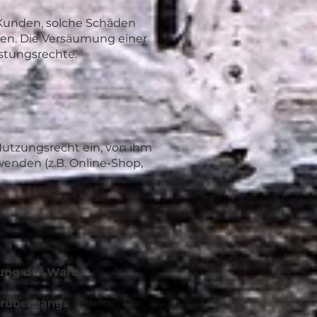
 Kunden, solche Schäden
eren. Die Versäumung einer
stungsrechte.
Nutzungsrecht ein, von ihm
nden (z.B. Online-Shop,
rung der Ware.
hrübergang.