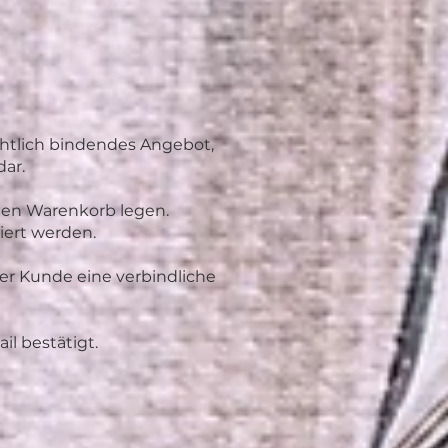
chtlich bindendes Angebot,
dar.
den Warenkorb legen.
iert werden.
der Kunde eine verbindliche
l bestätigt.