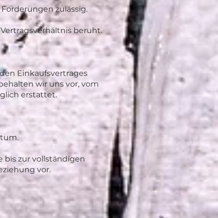
n Forderungen zulässig.
ertragsverhältnis beruht.
nden Einkaufsvertrages
 behalten wir uns vor, vom
lich erstattet.
ntum.
bis zur vollständigen
eziehung vor.