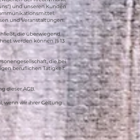
„uns“) und unseren Kunden
kommunikationsmittel.
sen und Veranstaltungen.
chließt, die überwiegend
chnet werden können (§ 13
rsonengesellschaft, die bei
gen beruflichen Tätigkeit
ng dieser AGB.
 wenn wir ihrer Geltung