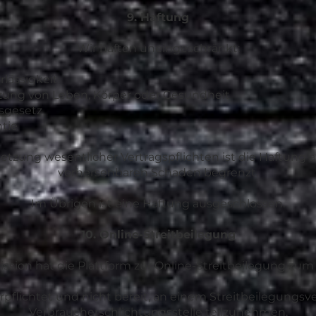
9. Haftung
Wir haften uneingeschränkt:
rlässigkeit
tzung von Leben, Körper oder Gesundheit
sgesetz
tie
erletzung wesentlicher Vertragspflichten ist die Haftung 
vorhersehbaren Schaden begrenzt.
Im Übrigen ist eine Haftung ausgeschlossen.
10. Online-Streitbeilegung
ion hat die Plattform zur Online-Streitbeilegung zum 20
erpflichtet und nicht bereit, an einem Streitbeilegungsve
Verbraucherschlichtungsstelle teilzunehmen.