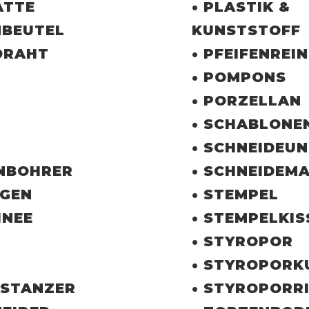
ATTE
• PLASTIK &
NBEUTEL
KUNSTSTOFF
DRAHT
• PFEIFENREI
• POMPONS
• PORZELLAN
• SCHABLONE
• SCHNEIDEU
ENBOHRER
• SCHNEIDEM
UGEN
• STEMPEL
HNEE
• STEMPELKIS
• STYROPOR
• STYROPORK
 STANZER
• STYROPORR