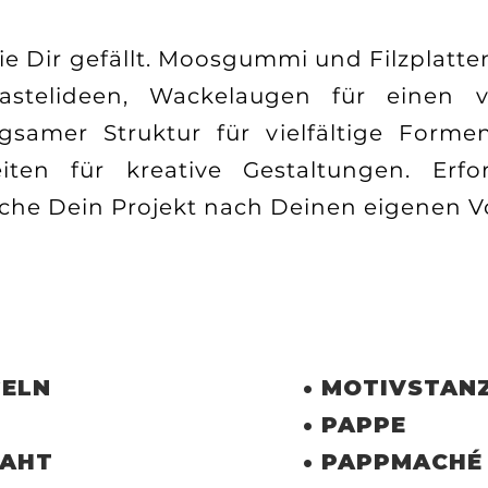
sie Dir gefällt. Moosgummi und Filzplatt
astelideen, Wackelaugen für einen v
egsamer Struktur für vielfältige Forme
iten für kreative Gestaltungen. Erf
iche Dein Projekt nach Deinen eigenen Vo
GELN
•
MOTIVSTAN
•
PAPPE
RAHT
• PAPPMACHÉ