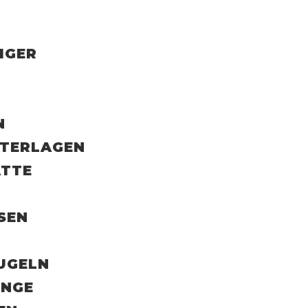
NIGER
N
NTERLAGEN
ATTE
SEN
UGELN
INGE