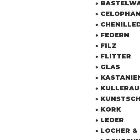
• BASTELW
• CELOPHA
• CHENILLE
• FEDERN
• FILZ
• FLITTER
• GLAS
• KASTANI
• KULLERA
• KUNSTSC
• KORK
• LEDER
• LOCHER &