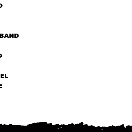
D
LBAND
D
EL
E