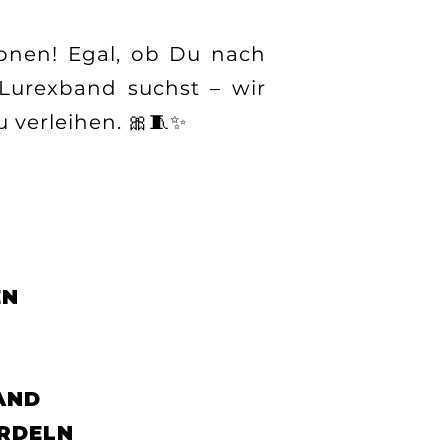
ionen! Egal, ob Du nach
 Lurexband suchst – wir
 verleihen. 🎀🧵✨
EN
AND
RDELN