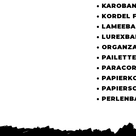
• KAROBA
• KORDEL
• LAMEEB
• LUREXB
• ORGANZ
• PAILETT
• PARACO
• PAPIERK
• PAPIERS
• PERLEN