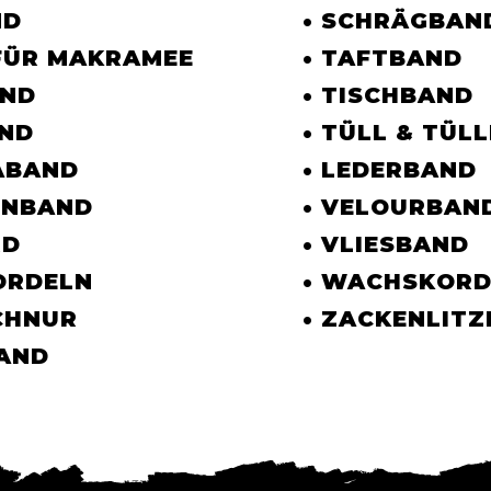
ND
• SCHRÄGBAN
 FÜR MAKRAMEE
• TAFTBAND
AND
• TISCHBAND
AND
• TÜLL & TÜL
ABAND
• LEDERBAND
ENBAND
• VELOURBAN
RD
• VLIESBAND
ORDELN
• WACHSKORD
CHNUR
• ZACKENLITZ
BAND