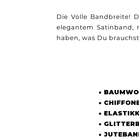
Die Volle Bandbreite! 
elegantem Satinband, r
haben, was Du brauchst 
UNSER SORTIMENT
• BAUMWO
• CHIFFO
• ELASTIK
• GLITTER
• JUTEBAN